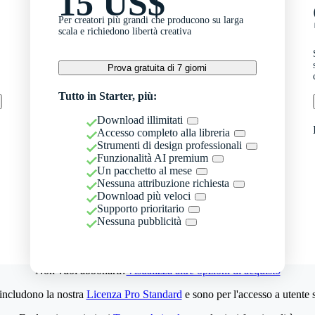
15 US$
Per creatori più grandi che producono su larga
scala e richiedono libertà creativa
Prova gratuita di 7 giorni
Tutto in Starter, più:
Download illimitati
Accesso completo alla libreria
Strumenti di design professionali
Funzionalità AI premium
Un pacchetto al mese
Nessuna attribuzione richiesta
Download più veloci
Supporto prioritario
Nessuna pubblicità
Non vuoi abbonarti?
Visualizza altre opzioni di acquisto
 includono la nostra
Licenza Pro Standard
e sono per l'accesso a utente 