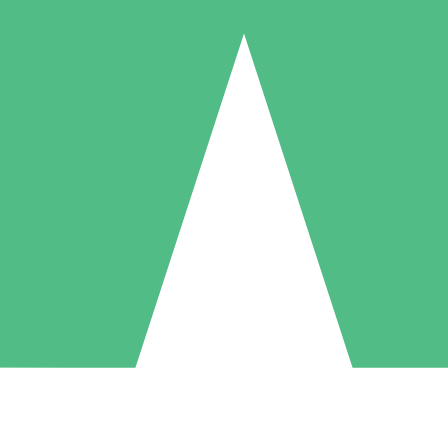
Pacchetti di Crediti Individuali
ga a consumo con crediti di download. Nessun impegno mensile richies
1 Download
5 Download
10 Download
10
15
20
US$
00
US$
00
US$
00