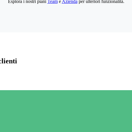
Esplora i nostri piani
Team
e
Azienda
per ulteriori funzionalità.
lienti