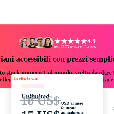
4.9
from 33.572 reviews on Trustpilot
iani accessibili con prezzi sempli
to stock numero 1 al mondo, scelto da oltre 9
In offerta ora!
teller risorse creative che fanno risparmiar
In offerta ora!
Unlimited
18 US$
USD al mese
fatturato
annualmente