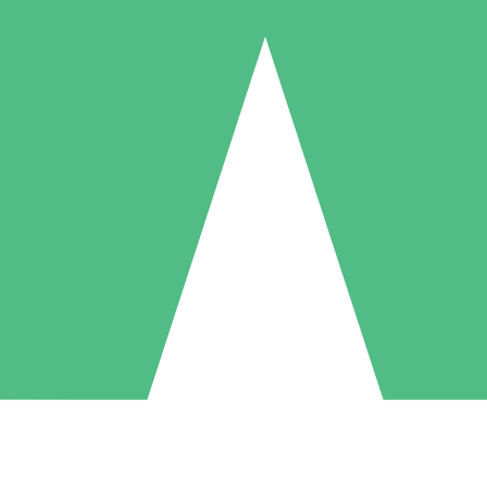
Pacchetti di Crediti Individuali
ga a consumo con crediti di download. Nessun impegno mensile richies
1 Download
5 Download
10 Download
10
15
20
US$
00
US$
00
US$
00