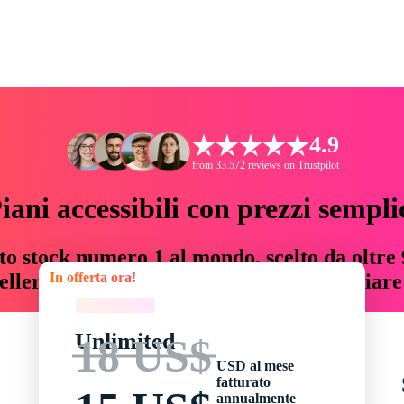
4.9
from 33.572 reviews on Trustpilot
iani accessibili con prezzi sempli
to stock numero 1 al mondo, scelto da oltre 9
In offerta ora!
teller risorse creative che fanno risparmiar
In offerta ora!
Unlimited
18 US$
USD al mese
fatturato
annualmente