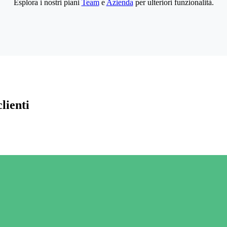
Esplora i nostri piani
Team
e
Azienda
per ulteriori funzionalità.
lienti