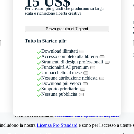
15 US$
Per creatori più grandi che producono su larga
scala e richiedono libertà creativa
Prova gratuita di 7 giorni
Tutto in Starter, più:
Download illimitati
Accesso completo alla libreria
Strumenti di design professionali
Funzionalità AI premium
Un pacchetto al mese
Nessuna attribuzione richiesta
Download più veloci
Supporto prioritario
Nessuna pubblicità
Non vuoi abbonarti?
Visualizza altre opzioni di acquisto
 includono la nostra
Licenza Pro Standard
e sono per l'accesso a utente 