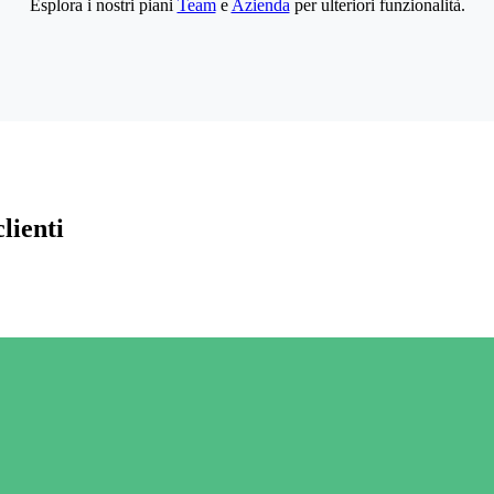
Esplora i nostri piani
Team
e
Azienda
per ulteriori funzionalità.
lienti