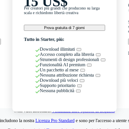
15 US$
Per creatori più grandi che producono su larga
scala e richiedono libertà creativa
Prova gratuita di 7 giorni
Tutto in Starter, più:
Download illimitati
Accesso completo alla libreria
Strumenti di design professionali
Funzionalità AI premium
Un pacchetto al mese
Nessuna attribuzione richiesta
Download più veloci
Supporto prioritario
Nessuna pubblicità
Non vuoi abbonarti?
Visualizza altre opzioni di acquisto
 includono la nostra
Licenza Pro Standard
e sono per l'accesso a utente 