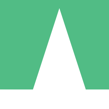
Pacchetti di Crediti Individuali
ga a consumo con crediti di download. Nessun impegno mensile richies
1 Download
5 Download
10 Download
10
15
20
US$
00
US$
00
US$
00