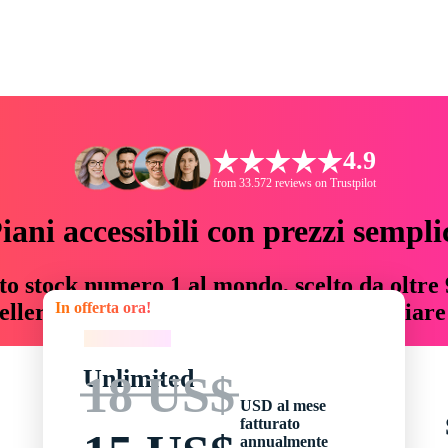
4.9
from 33.572 reviews on Trustpilot
iani accessibili con prezzi sempli
to stock numero 1 al mondo, scelto da oltre 9
In offerta ora!
teller risorse creative che fanno risparmiar
In offerta ora!
Unlimited
18 US$
USD al mese
fatturato
annualmente