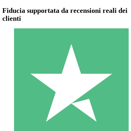
Fiducia supportata da recensioni reali dei
clienti
Pacchetti di Crediti Individuali
Paga a consumo con crediti di download. Nessun impegno
mensile richiesto.
1 Download
10
US$
00