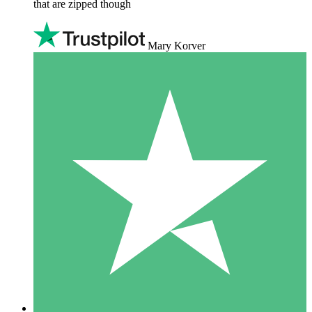
that are zipped though
Mary Korver