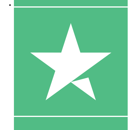
5 Download
15
US$
00
10 Download
20
US$
00