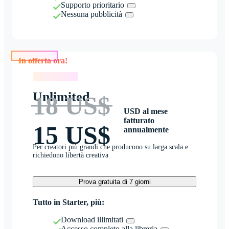
Supporto prioritario
Nessuna pubblicità
In offerta ora!
In offerta ora!
Unlimited
18 US$
USD al mese
fatturato
15 US$
annualmente
Per creatori più grandi che producono su larga scala e
richiedono libertà creativa
Prova gratuita di 7 giorni
Tutto in Starter, più:
Download illimitati
Accesso completo alla libreria