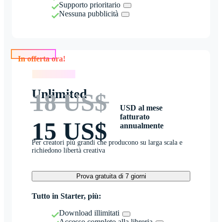
Supporto prioritario
Nessuna pubblicità
In offerta ora!
In offerta ora!
Unlimited
18 US$
USD al mese
fatturato
15 US$
annualmente
Per creatori più grandi che producono su larga scala e
richiedono libertà creativa
Prova gratuita di 7 giorni
Tutto in Starter, più:
Download illimitati
Accesso completo alla libreria