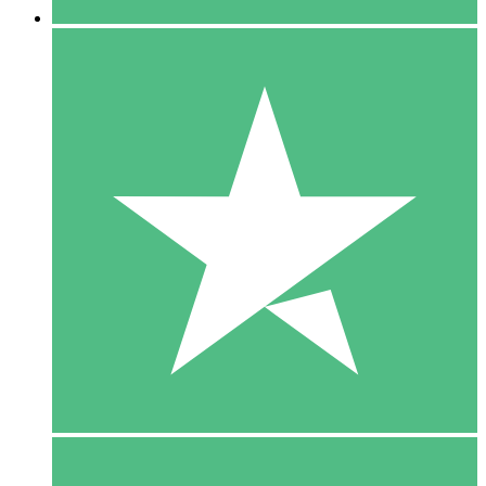
5 Download
15
US$
00
10 Download
20
US$
00