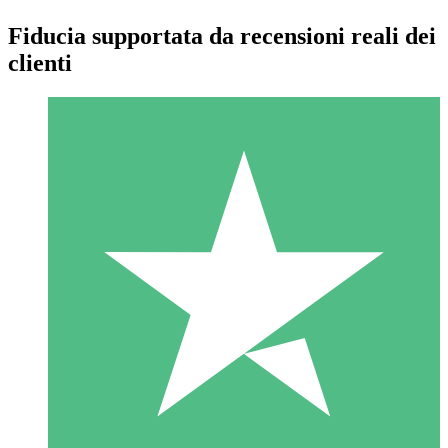
Fiducia supportata da recensioni reali dei
clienti
Pacchetti di Crediti Individuali
Paga a consumo con crediti di download. Nessun impegno
mensile richiesto.
1 Download
10
US$
00