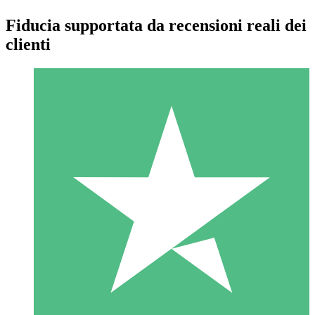
Fiducia supportata da recensioni reali dei
clienti
Pacchetti di Crediti Individuali
Paga a consumo con crediti di download. Nessun impegno
mensile richiesto.
1 Download
10
US$
00