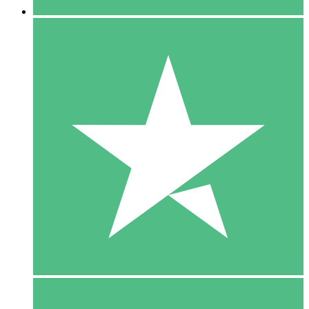
5 Download
15
US$
00
10 Download
20
US$
00