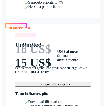
Supporto prioritario
Nessuna pubblicità
In offerta ora!
In offerta ora!
Unlimited
18 US$
USD al mese
fatturato
15 US$
annualmente
Per creatori più grandi che producono su larga scala e
richiedono libertà creativa
Prova gratuita di 7 giorni
Tutto in Starter, più:
Download illimitati
Accesso completo alla libreria