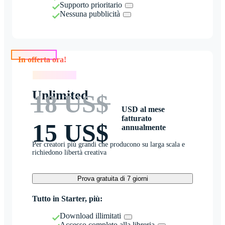
Supporto prioritario
Nessuna pubblicità
In offerta ora!
In offerta ora!
Unlimited
18 US$
USD al mese
fatturato
15 US$
annualmente
Per creatori più grandi che producono su larga scala e
richiedono libertà creativa
Prova gratuita di 7 giorni
Tutto in Starter, più:
Download illimitati
Accesso completo alla libreria