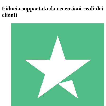
Fiducia supportata da recensioni reali dei
clienti
Pacchetti di Crediti Individuali
Paga a consumo con crediti di download. Nessun impegno
mensile richiesto.
1 Download
10
US$
00