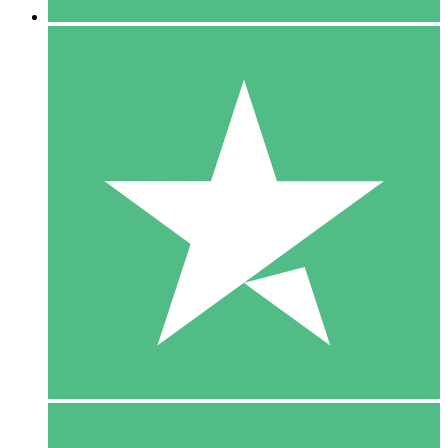
5 Download
15
US$
00
10 Download
20
US$
00