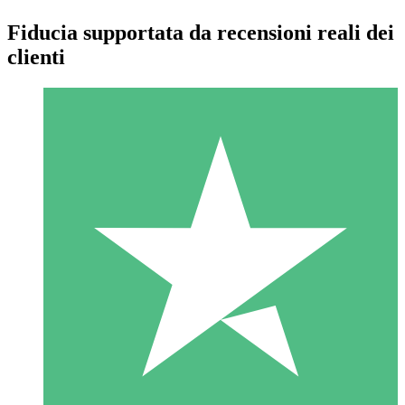
Fiducia supportata da recensioni reali dei
clienti
Pacchetti di Crediti Individuali
Paga a consumo con crediti di download. Nessun impegno
mensile richiesto.
1 Download
10
US$
00