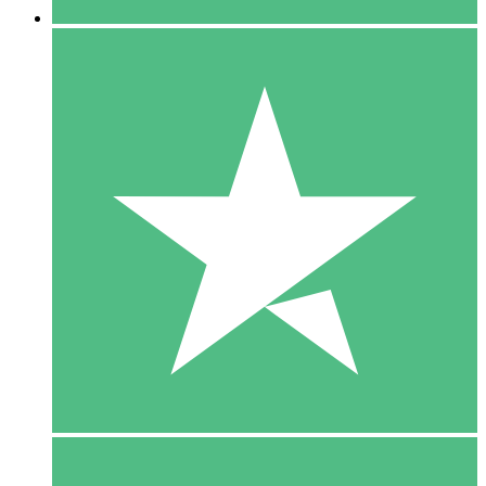
5 Download
15
US$
00
10 Download
20
US$
00