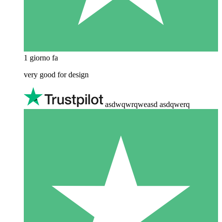
1 giorno fa
very good for design
asdwqwrqweasd asdqwerq