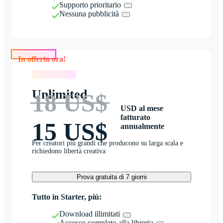
Supporto prioritario
Nessuna pubblicità
In offerta ora!
In offerta ora!
Unlimited
18 US$
USD al mese
fatturato
15 US$
annualmente
Per creatori più grandi che producono su larga scala e
richiedono libertà creativa
Prova gratuita di 7 giorni
Tutto in Starter, più:
Download illimitati
Accesso completo alla libreria