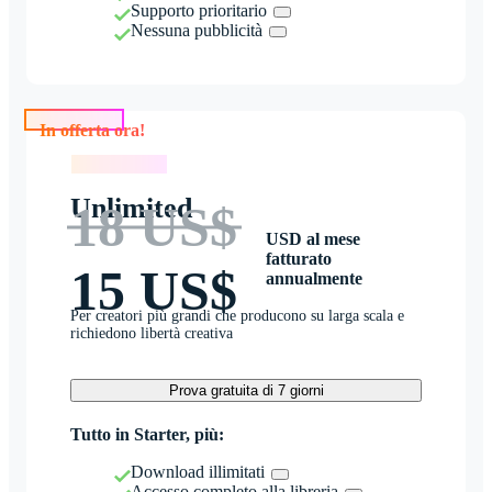
Supporto prioritario
Nessuna pubblicità
In offerta ora!
In offerta ora!
Unlimited
18 US$
USD al mese
fatturato
15 US$
annualmente
Per creatori più grandi che producono su larga scala e
richiedono libertà creativa
Prova gratuita di 7 giorni
Tutto in Starter, più:
Download illimitati
Accesso completo alla libreria