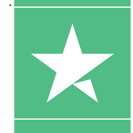
5 Download
15
US$
00
10 Download
20
US$
00