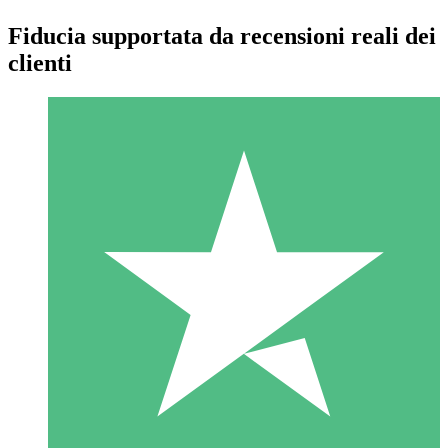
Fiducia supportata da recensioni reali dei
clienti
Pacchetti di Crediti Individuali
Paga a consumo con crediti di download. Nessun impegno
mensile richiesto.
1 Download
10
US$
00