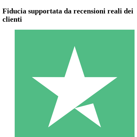
Fiducia supportata da recensioni reali dei
clienti
Pacchetti di Crediti Individuali
Paga a consumo con crediti di download. Nessun impegno
mensile richiesto.
1 Download
10
US$
00