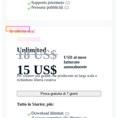
Supporto prioritario
Nessuna pubblicità
In offerta ora!
In offerta ora!
Unlimited
18 US$
USD al mese
fatturato
15 US$
annualmente
Per creatori più grandi che producono su larga scala e
richiedono libertà creativa
Prova gratuita di 7 giorni
Tutto in Starter, più:
Download illimitati
Accesso completo alla libreria