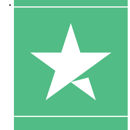
5 Download
15
US$
00
10 Download
20
US$
00