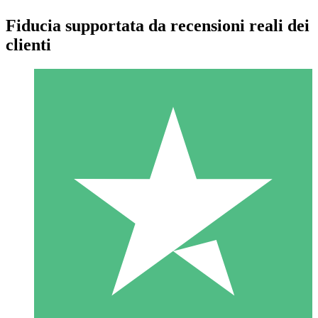
Fiducia supportata da recensioni reali dei
clienti
Pacchetti di Crediti Individuali
Paga a consumo con crediti di download. Nessun impegno
mensile richiesto.
1 Download
10
US$
00