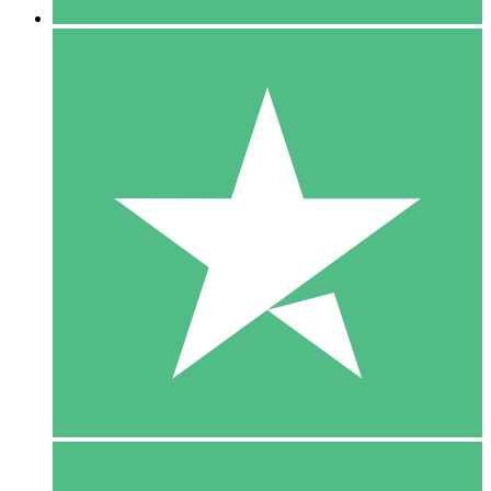
5 Download
15
US$
00
10 Download
20
US$
00