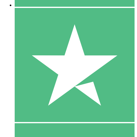
5 Download
15
US$
00
10 Download
20
US$
00