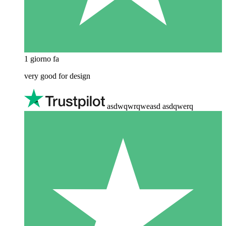
1 giorno fa
very good for design
asdwqwrqweasd asdqwerq