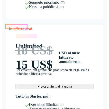
Supporto prioritario
Nessuna pubblicità
In offerta ora!
In offerta ora!
Unlimited
18 US$
USD al mese
fatturato
15 US$
annualmente
Per creatori più grandi che producono su larga scala e
richiedono libertà creativa
Prova gratuita di 7 giorni
Tutto in Starter, più:
Download illimitati
Accesso completo alla libreria