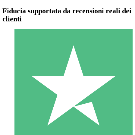
Fiducia supportata da recensioni reali dei
clienti
Pacchetti di Crediti Individuali
Paga a consumo con crediti di download. Nessun impegno
mensile richiesto.
1 Download
10
US$
00