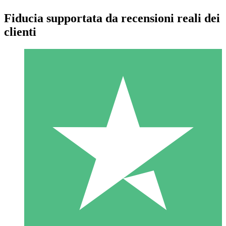
Fiducia supportata da recensioni reali dei
clienti
Pacchetti di Crediti Individuali
Paga a consumo con crediti di download. Nessun impegno
mensile richiesto.
1 Download
10
US$
00