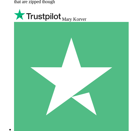
that are zipped though
Mary Korver