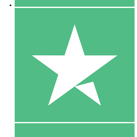
5 Download
15
US$
00
10 Download
20
US$
00