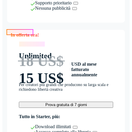
Supporto prioritario
Nessuna pubblicità
In offerta ora!
In offerta ora!
Unlimited
18 US$
USD al mese
fatturato
15 US$
annualmente
Per creatori più grandi che producono su larga scala e
richiedono libertà creativa
Prova gratuita di 7 giorni
Tutto in Starter, più:
Download illimitati
Accesso completo alla libreria