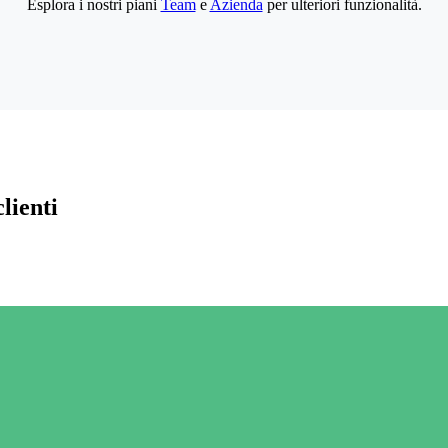
Esplora i nostri piani
Team
e
Azienda
per ulteriori funzionalità.
lienti