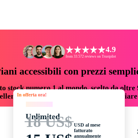
4.9
from 33.572 reviews on Trustpilot
iani accessibili con prezzi sempli
to stock numero 1 al mondo, scelto da oltre 9
In offerta ora!
teller risorse creative che fanno risparmiar
In offerta ora!
Unlimited
18 US$
USD al mese
fatturato
annualmente