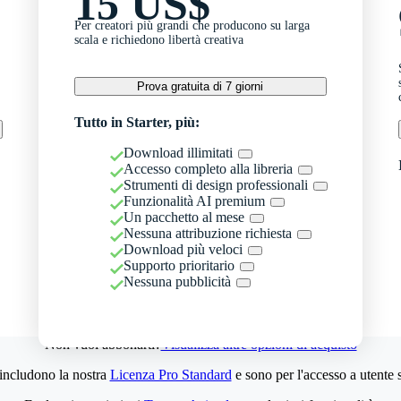
15 US$
Per creatori più grandi che producono su larga
scala e richiedono libertà creativa
Prova gratuita di 7 giorni
Tutto in Starter, più:
Download illimitati
Accesso completo alla libreria
Strumenti di design professionali
Funzionalità AI premium
Un pacchetto al mese
Nessuna attribuzione richiesta
Download più veloci
Supporto prioritario
Nessuna pubblicità
Non vuoi abbonarti?
Visualizza altre opzioni di acquisto
 includono la nostra
Licenza Pro Standard
e sono per l'accesso a utente 