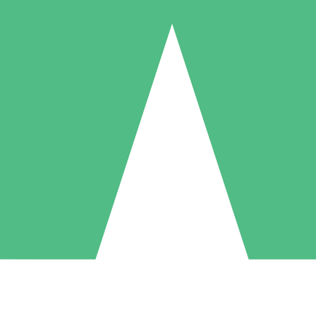
Pacchetti di Crediti Individuali
ga a consumo con crediti di download. Nessun impegno mensile richies
1 Download
5 Download
10 Download
10
15
20
US$
00
US$
00
US$
00