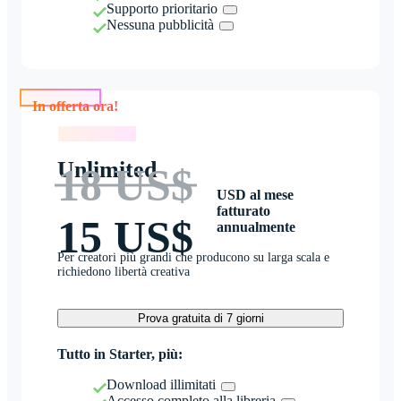
Supporto prioritario
Nessuna pubblicità
In offerta ora!
In offerta ora!
Unlimited
18 US$
USD al mese
fatturato
15 US$
annualmente
Per creatori più grandi che producono su larga scala e
richiedono libertà creativa
Prova gratuita di 7 giorni
Tutto in Starter, più:
Download illimitati
Accesso completo alla libreria