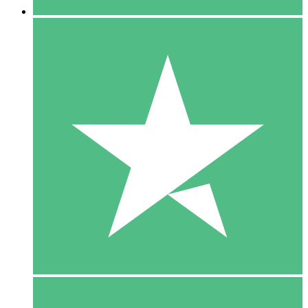
5 Download
15
US$
00
10 Download
20
US$
00