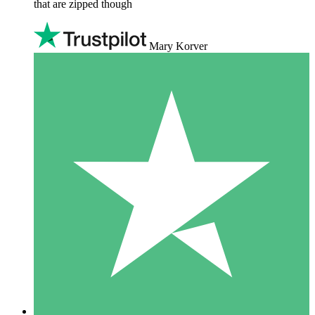
that are zipped though
Mary Korver