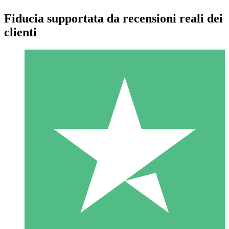
Fiducia supportata da recensioni reali dei
clienti
Pacchetti di Crediti Individuali
Paga a consumo con crediti di download. Nessun impegno
mensile richiesto.
1 Download
10
US$
00