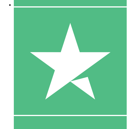
5 Download
15
US$
00
10 Download
20
US$
00