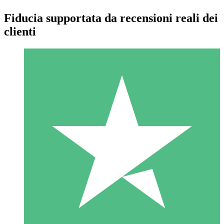
Fiducia supportata da recensioni reali dei
clienti
Pacchetti di Crediti Individuali
Paga a consumo con crediti di download. Nessun impegno
mensile richiesto.
1 Download
10
US$
00