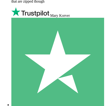
that are zipped though
Mary Korver