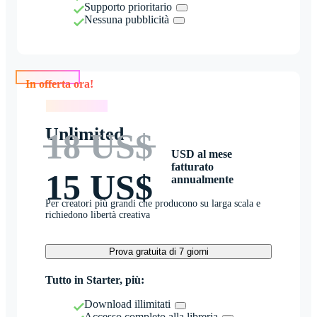
Supporto prioritario
Nessuna pubblicità
In offerta ora!
In offerta ora!
Unlimited
18 US$
USD al mese
fatturato
15 US$
annualmente
Per creatori più grandi che producono su larga scala e
richiedono libertà creativa
Prova gratuita di 7 giorni
Tutto in Starter, più:
Download illimitati
Accesso completo alla libreria