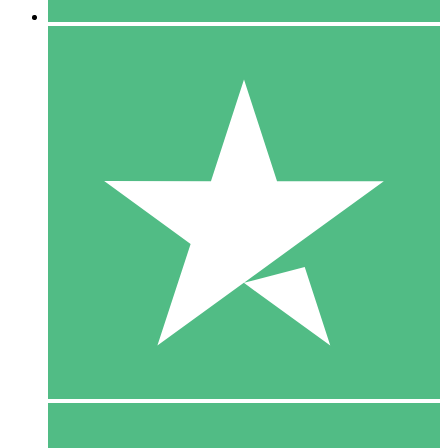
5 Download
15
US$
00
10 Download
20
US$
00