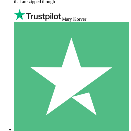
that are zipped though
Mary Korver