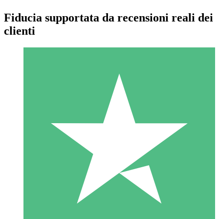
Fiducia supportata da recensioni reali dei
clienti
Pacchetti di Crediti Individuali
Paga a consumo con crediti di download. Nessun impegno
mensile richiesto.
1 Download
10
US$
00