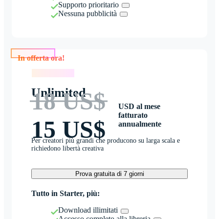
Supporto prioritario
Nessuna pubblicità
In offerta ora!
In offerta ora!
Unlimited
18 US$
USD al mese
fatturato
15 US$
annualmente
Per creatori più grandi che producono su larga scala e
richiedono libertà creativa
Prova gratuita di 7 giorni
Tutto in Starter, più:
Download illimitati
Accesso completo alla libreria