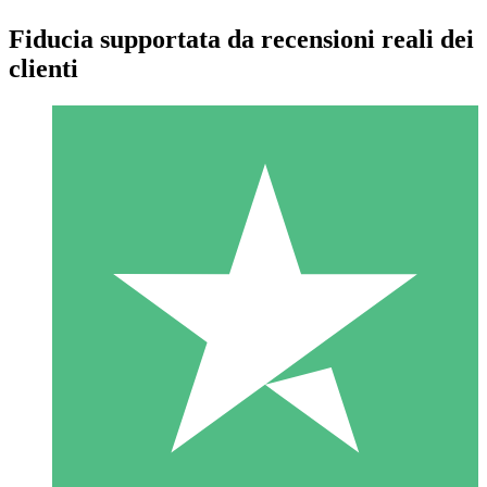
Fiducia supportata da recensioni reali dei
clienti
Pacchetti di Crediti Individuali
Paga a consumo con crediti di download. Nessun impegno
mensile richiesto.
1 Download
10
US$
00