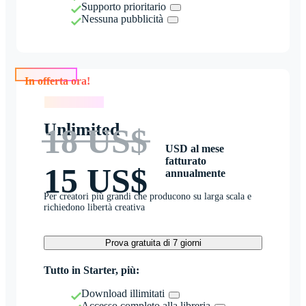
Supporto prioritario
Nessuna pubblicità
In offerta ora!
In offerta ora!
Unlimited
18 US$
USD al mese
fatturato
15 US$
annualmente
Per creatori più grandi che producono su larga scala e
richiedono libertà creativa
Prova gratuita di 7 giorni
Tutto in Starter, più:
Download illimitati
Accesso completo alla libreria