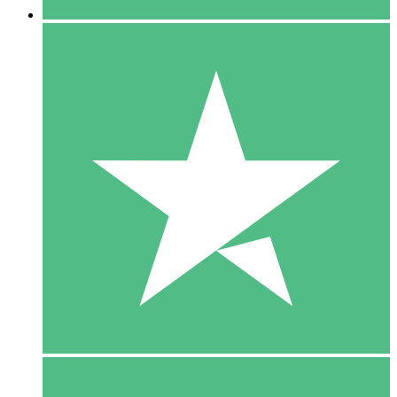
5 Download
15
US$
00
10 Download
20
US$
00