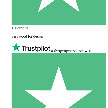
1 giorno fa
very good for design
asdwqwrqweasd asdqwerq