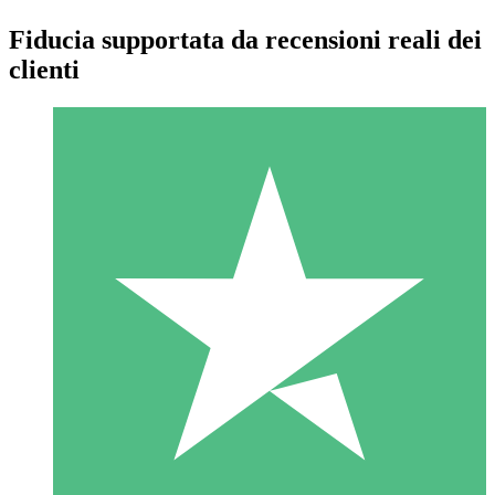
Fiducia supportata da recensioni reali dei
clienti
Pacchetti di Crediti Individuali
Paga a consumo con crediti di download. Nessun impegno
mensile richiesto.
1 Download
10
US$
00