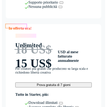
Supporto prioritario
Nessuna pubblicità
In offerta ora!
In offerta ora!
Unlimited
18 US$
USD al mese
fatturato
15 US$
annualmente
Per creatori più grandi che producono su larga scala e
richiedono libertà creativa
Prova gratuita di 7 giorni
Tutto in Starter, più:
Download illimitati
Accesso completo alla libreria