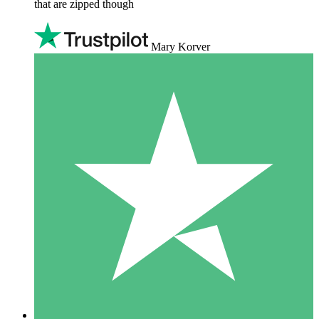
that are zipped though
Mary Korver