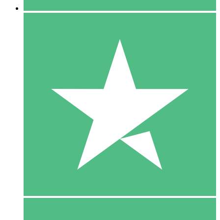
5 Download
15
US$
00
10 Download
20
US$
00