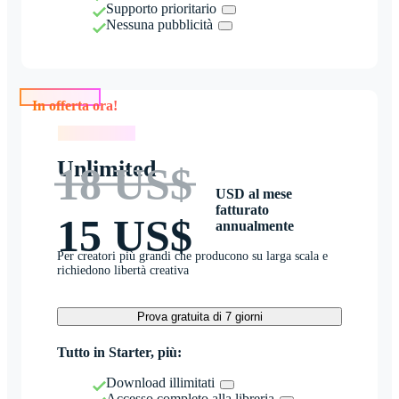
Supporto prioritario
Nessuna pubblicità
In offerta ora!
In offerta ora!
Unlimited
18 US$
USD al mese
fatturato
15 US$
annualmente
Per creatori più grandi che producono su larga scala e
richiedono libertà creativa
Prova gratuita di 7 giorni
Tutto in Starter, più:
Download illimitati
Accesso completo alla libreria