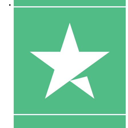
5 Download
15
US$
00
10 Download
20
US$
00