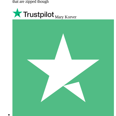
that are zipped though
Mary Korver