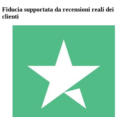
Fiducia supportata da recensioni reali dei
clienti
Pacchetti di Crediti Individuali
Paga a consumo con crediti di download. Nessun impegno
mensile richiesto.
1 Download
10
US$
00