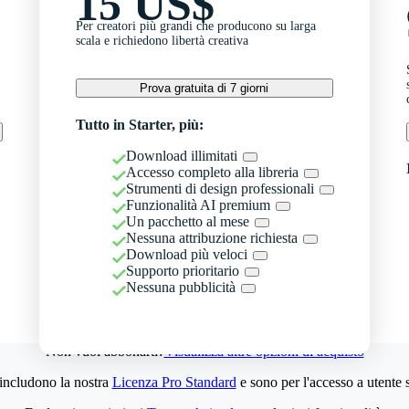
15 US$
Per creatori più grandi che producono su larga
scala e richiedono libertà creativa
Prova gratuita di 7 giorni
Tutto in Starter, più:
Download illimitati
Accesso completo alla libreria
Strumenti di design professionali
Funzionalità AI premium
Un pacchetto al mese
Nessuna attribuzione richiesta
Download più veloci
Supporto prioritario
Nessuna pubblicità
Non vuoi abbonarti?
Visualizza altre opzioni di acquisto
 includono la nostra
Licenza Pro Standard
e sono per l'accesso a utente 