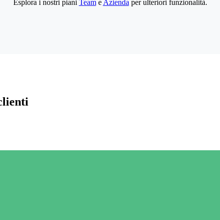
Esplora i nostri piani
Team
e
Azienda
per ulteriori funzionalità.
lienti