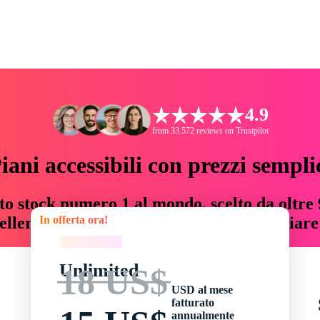
4.9
from 33.572 reviews on Trustpilot
iani accessibili con prezzi sempli
to stock numero 1 al mondo, scelto da oltre 9
In offerta ora!
teller risorse creative che fanno risparmiar
In offerta ora!
Unlimited
18 US$
USD al mese
fatturato
annualmente