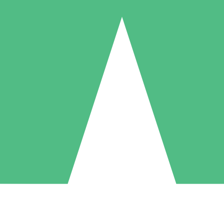
Pacchetti di Crediti Individuali
ga a consumo con crediti di download. Nessun impegno mensile richies
1 Download
5 Download
10 Download
10
15
20
US$
00
US$
00
US$
00