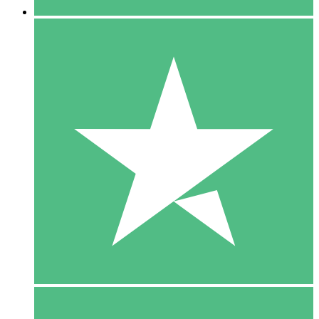
5 Download
15
US$
00
10 Download
20
US$
00