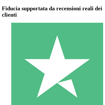
Fiducia supportata da recensioni reali dei
clienti
Pacchetti di Crediti Individuali
Paga a consumo con crediti di download. Nessun impegno
mensile richiesto.
1 Download
10
US$
00