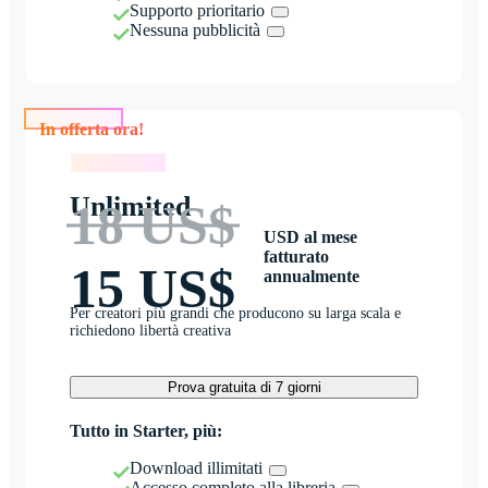
Supporto prioritario
Nessuna pubblicità
In offerta ora!
In offerta ora!
Unlimited
18 US$
USD al mese
fatturato
15 US$
annualmente
Per creatori più grandi che producono su larga scala e
richiedono libertà creativa
Prova gratuita di 7 giorni
Tutto in Starter, più:
Download illimitati
Accesso completo alla libreria