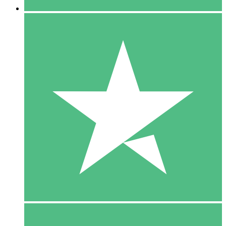
5 Download
15
US$
00
10 Download
20
US$
00