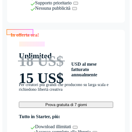
Supporto prioritario
Nessuna pubblicità
In offerta ora!
In offerta ora!
Unlimited
18 US$
USD al mese
fatturato
15 US$
annualmente
Per creatori più grandi che producono su larga scala e
richiedono libertà creativa
Prova gratuita di 7 giorni
Tutto in Starter, più:
Download illimitati
Accesso completo alla libreria