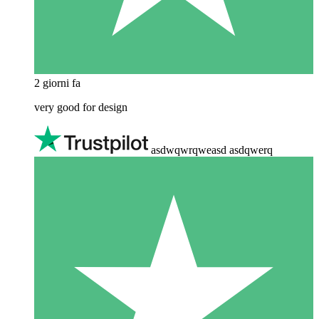
2 giorni fa
very good for design
asdwqwrqweasd asdqwerq