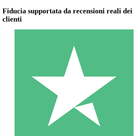
Fiducia supportata da recensioni reali dei
clienti
Pacchetti di Crediti Individuali
Paga a consumo con crediti di download. Nessun impegno
mensile richiesto.
1 Download
10
US$
00