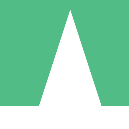
Pacchetti di Crediti Individuali
ga a consumo con crediti di download. Nessun impegno mensile richies
1 Download
5 Download
10 Download
10
15
20
US$
00
US$
00
US$
00