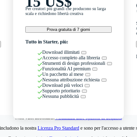
15 US$
Per creatori più grandi che producono su larga
scala e richiedono libertà creativa
Prova gratuita di 7 giorni
Tutto in Starter, più:
Download illimitati
Accesso completo alla libreria
Strumenti di design professionali
Funzionalità AI premium
Un pacchetto al mese
Nessuna attribuzione richiesta
Download più veloci
Supporto prioritario
Nessuna pubblicità
Non vuoi abbonarti?
Visualizza altre opzioni di acquisto
 includono la nostra
Licenza Pro Standard
e sono per l'accesso a utente 