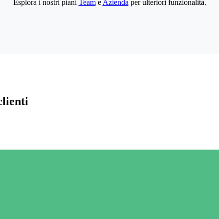
Esplora i nostri piani
Team
e
Azienda
per ulteriori funzionalità.
lienti