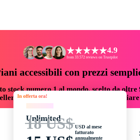
4.9
from 33.572 reviews on Trustpilot
iani accessibili con prezzi sempli
to stock numero 1 al mondo, scelto da oltre 9
In offerta ora!
teller risorse creative che fanno risparmiar
In offerta ora!
Unlimited
18 US$
USD al mese
fatturato
annualmente