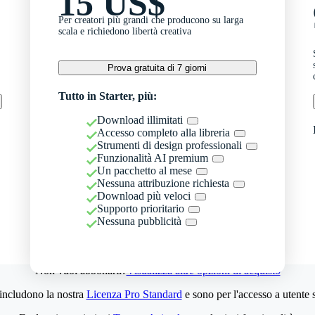
15 US$
Per creatori più grandi che producono su larga
scala e richiedono libertà creativa
Prova gratuita di 7 giorni
Tutto in Starter, più:
Download illimitati
Accesso completo alla libreria
Strumenti di design professionali
Funzionalità AI premium
Un pacchetto al mese
Nessuna attribuzione richiesta
Download più veloci
Supporto prioritario
Nessuna pubblicità
Non vuoi abbonarti?
Visualizza altre opzioni di acquisto
 includono la nostra
Licenza Pro Standard
e sono per l'accesso a utente 