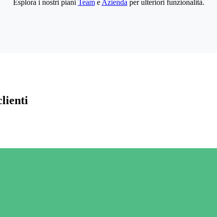
Esplora i nostri piani
Team
e
Azienda
per ulteriori funzionalità.
lienti