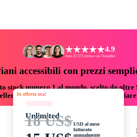
4.9
from 33.572 reviews on Trustpilot
iani accessibili con prezzi sempli
to stock numero 1 al mondo, scelto da oltre 9
In offerta ora!
teller risorse creative che fanno risparmiar
In offerta ora!
Unlimited
18 US$
USD al mese
fatturato
annualmente