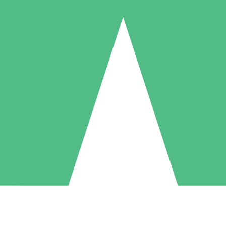
Pacchetti di Crediti Individuali
ga a consumo con crediti di download. Nessun impegno mensile richies
1 Download
5 Download
10 Download
10
15
20
US$
00
US$
00
US$
00