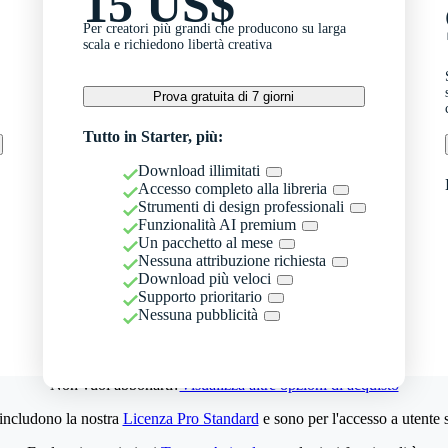
15 US$
Per creatori più grandi che producono su larga
scala e richiedono libertà creativa
Prova gratuita di 7 giorni
Tutto in Starter, più:
Download illimitati
Accesso completo alla libreria
Strumenti di design professionali
Funzionalità AI premium
Un pacchetto al mese
Nessuna attribuzione richiesta
Download più veloci
Supporto prioritario
Nessuna pubblicità
Non vuoi abbonarti?
Visualizza altre opzioni di acquisto
 includono la nostra
Licenza Pro Standard
e sono per l'accesso a utente 