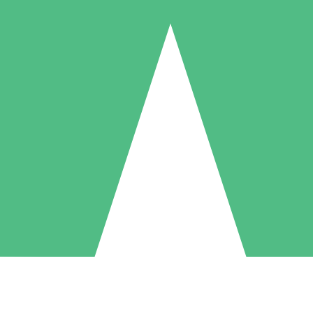
Pacchetti di Crediti Individuali
ga a consumo con crediti di download. Nessun impegno mensile richies
1 Download
5 Download
10 Download
10
15
20
US$
00
US$
00
US$
00