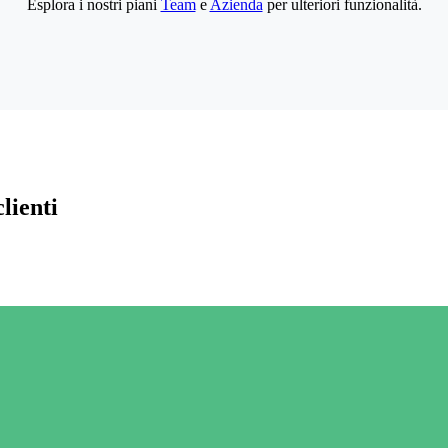
Esplora i nostri piani
Team
e
Azienda
per ulteriori funzionalità.
lienti