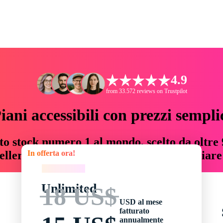
4.9
from 33.572 reviews on Trustpilot
iani accessibili con prezzi sempli
to stock numero 1 al mondo, scelto da oltre 9
In offerta ora!
teller risorse creative che fanno risparmiar
In offerta ora!
Unlimited
18 US$
USD al mese
fatturato
annualmente