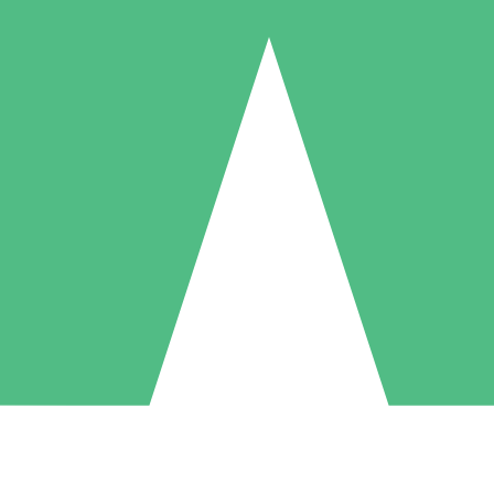
Pacchetti di Crediti Individuali
ga a consumo con crediti di download. Nessun impegno mensile richies
1 Download
5 Download
10 Download
10
15
20
US$
00
US$
00
US$
00