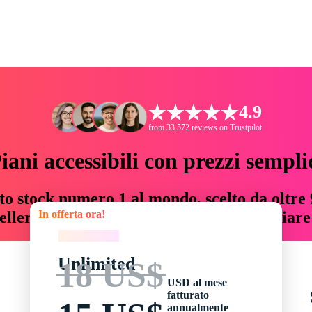
4.9
from 33.572 reviews on Trustpilot
iani accessibili con prezzi sempli
to stock numero 1 al mondo, scelto da oltre 9
In offerta ora!
teller risorse creative che fanno risparmiar
In offerta ora!
Unlimited
18 US$
USD al mese
fatturato
annualmente