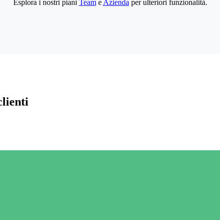
Esplora i nostri piani
Team
e
Azienda
per ulteriori funzionalità.
lienti