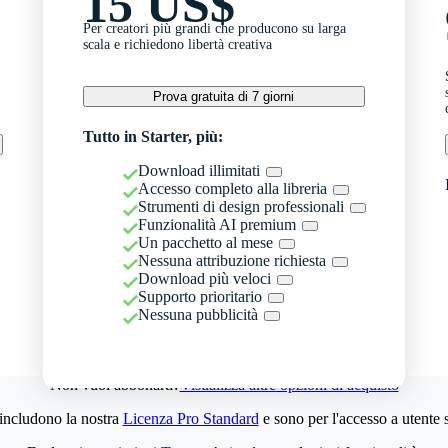
15 US$
Per creatori più grandi che producono su larga
scala e richiedono libertà creativa
Prova gratuita di 7 giorni
Tutto in Starter, più:
Download illimitati
Accesso completo alla libreria
Strumenti di design professionali
Funzionalità AI premium
Un pacchetto al mese
Nessuna attribuzione richiesta
Download più veloci
Supporto prioritario
Nessuna pubblicità
Non vuoi abbonarti?
Visualizza altre opzioni di acquisto
 includono la nostra
Licenza Pro Standard
e sono per l'accesso a utente 