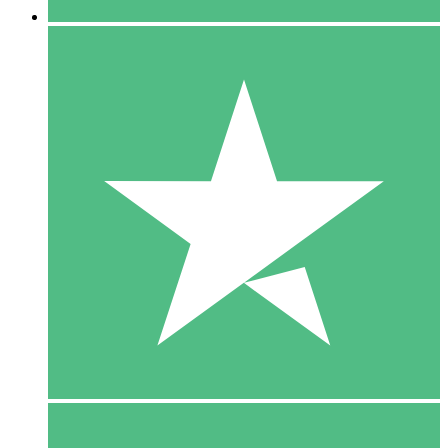
5 Download
15
US$
00
10 Download
20
US$
00