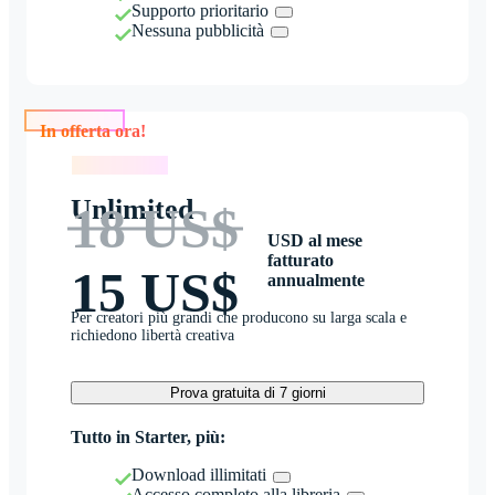
Supporto prioritario
Nessuna pubblicità
In offerta ora!
In offerta ora!
Unlimited
18 US$
USD al mese
fatturato
15 US$
annualmente
Per creatori più grandi che producono su larga scala e
richiedono libertà creativa
Prova gratuita di 7 giorni
Tutto in Starter, più:
Download illimitati
Accesso completo alla libreria