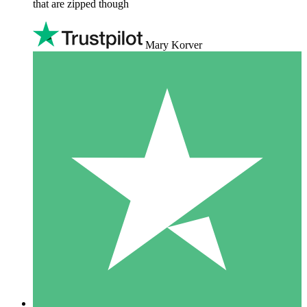
that are zipped though
Mary Korver