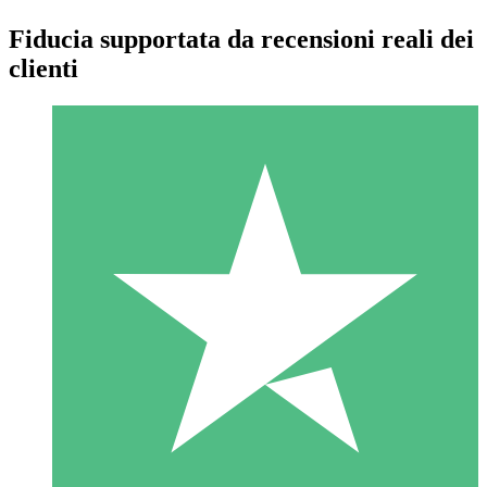
Fiducia supportata da recensioni reali dei
clienti
Pacchetti di Crediti Individuali
Paga a consumo con crediti di download. Nessun impegno
mensile richiesto.
1 Download
10
US$
00