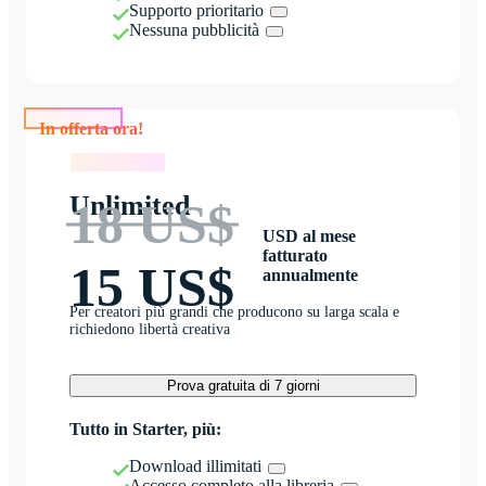
Supporto prioritario
Nessuna pubblicità
In offerta ora!
In offerta ora!
Unlimited
18 US$
USD al mese
fatturato
15 US$
annualmente
Per creatori più grandi che producono su larga scala e
richiedono libertà creativa
Prova gratuita di 7 giorni
Tutto in Starter, più:
Download illimitati
Accesso completo alla libreria