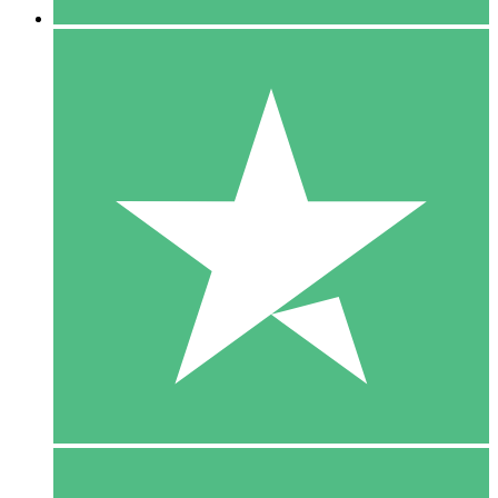
5 Download
15
US$
00
10 Download
20
US$
00