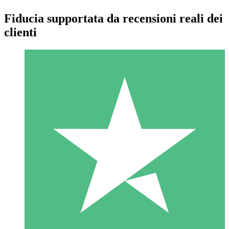
Fiducia supportata da recensioni reali dei
clienti
Pacchetti di Crediti Individuali
Paga a consumo con crediti di download. Nessun impegno
mensile richiesto.
1 Download
10
US$
00