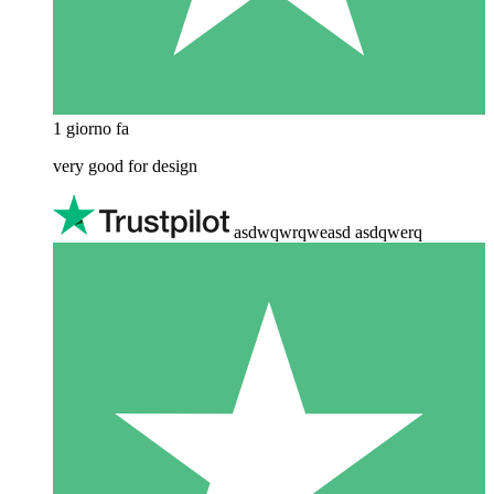
1 giorno fa
very good for design
asdwqwrqweasd asdqwerq