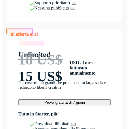
Supporto prioritario
Nessuna pubblicità
In offerta ora!
In offerta ora!
Unlimited
18 US$
USD al mese
fatturato
15 US$
annualmente
Per creatori più grandi che producono su larga scala e
richiedono libertà creativa
Prova gratuita di 7 giorni
Tutto in Starter, più:
Download illimitati
Accesso completo alla libreria