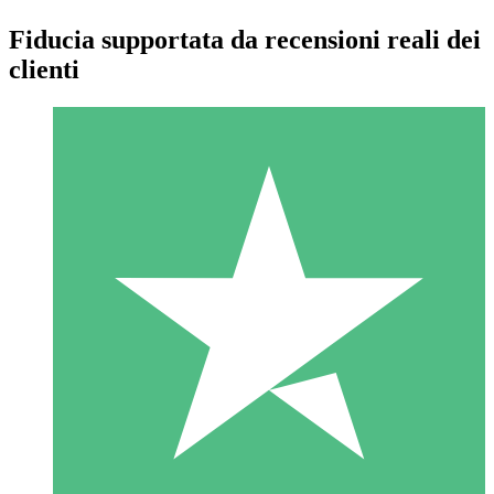
Fiducia supportata da recensioni reali dei
clienti
Pacchetti di Crediti Individuali
Paga a consumo con crediti di download. Nessun impegno
mensile richiesto.
1 Download
10
US$
00