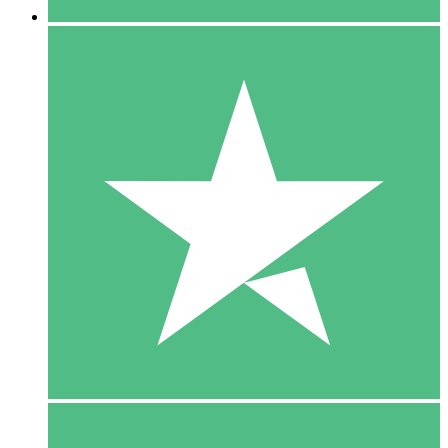
5 Download
15
US$
00
10 Download
20
US$
00