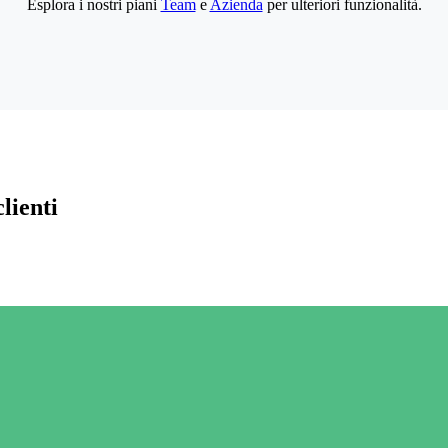
Esplora i nostri piani
Team
e
Azienda
per ulteriori funzionalità.
lienti