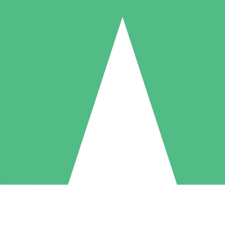
Pacchetti di Crediti Individuali
ga a consumo con crediti di download. Nessun impegno mensile richies
1 Download
5 Download
10 Download
10
15
20
US$
00
US$
00
US$
00