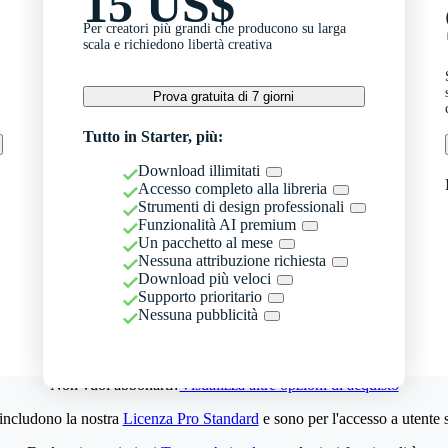
15 US$
Per creatori più grandi che producono su larga
scala e richiedono libertà creativa
Prova gratuita di 7 giorni
Tutto in Starter, più:
Download illimitati
Accesso completo alla libreria
Strumenti di design professionali
Funzionalità AI premium
Un pacchetto al mese
Nessuna attribuzione richiesta
Download più veloci
Supporto prioritario
Nessuna pubblicità
Non vuoi abbonarti?
Visualizza altre opzioni di acquisto
 includono la nostra
Licenza Pro Standard
e sono per l'accesso a utente 