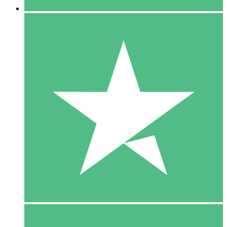
5 Download
15
US$
00
10 Download
20
US$
00