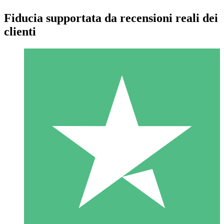
Fiducia supportata da recensioni reali dei
clienti
Pacchetti di Crediti Individuali
Paga a consumo con crediti di download. Nessun impegno
mensile richiesto.
1 Download
10
US$
00