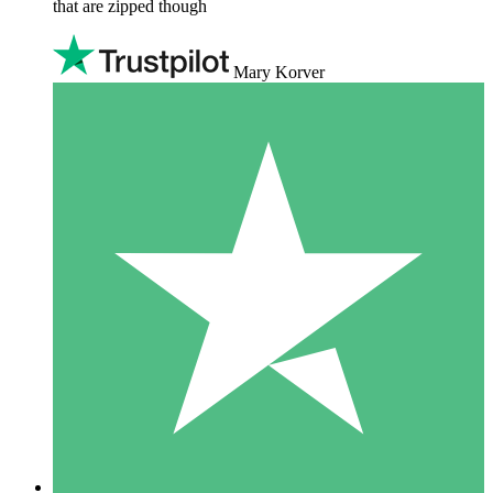
that are zipped though
Mary Korver