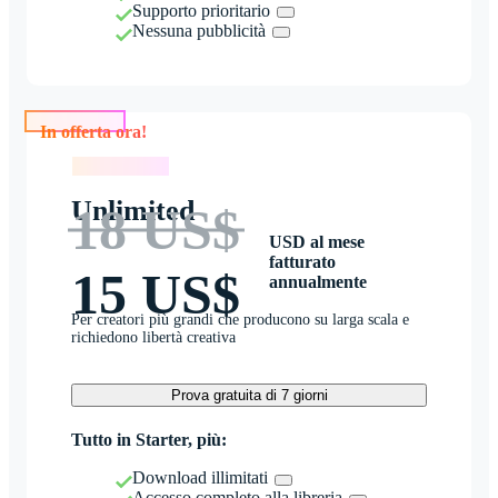
Supporto prioritario
Nessuna pubblicità
In offerta ora!
In offerta ora!
Unlimited
18 US$
USD al mese
fatturato
15 US$
annualmente
Per creatori più grandi che producono su larga scala e
richiedono libertà creativa
Prova gratuita di 7 giorni
Tutto in Starter, più:
Download illimitati
Accesso completo alla libreria