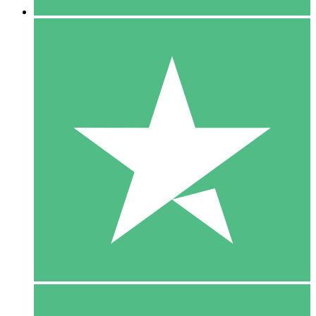
5 Download
15
US$
00
10 Download
20
US$
00