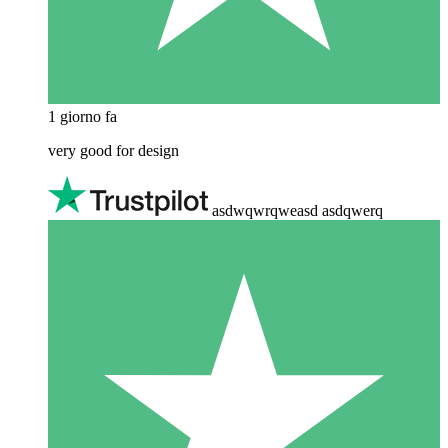
1 giorno fa
very good for design
asdwqwrqweasd asdqwerq