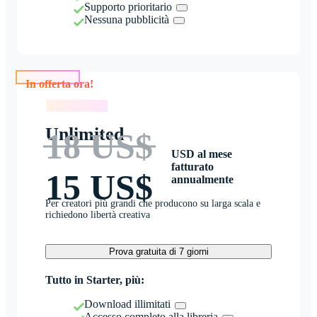
Supporto prioritario
Nessuna pubblicità
In offerta ora!
In offerta ora!
Unlimited
18 US$
USD al mese
fatturato
15 US$
annualmente
Per creatori più grandi che producono su larga scala e
richiedono libertà creativa
Prova gratuita di 7 giorni
Tutto in Starter, più:
Download illimitati
Accesso completo alla libreria