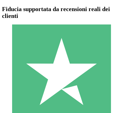
Fiducia supportata da recensioni reali dei
clienti
Pacchetti di Crediti Individuali
Paga a consumo con crediti di download. Nessun impegno
mensile richiesto.
1 Download
10
US$
00