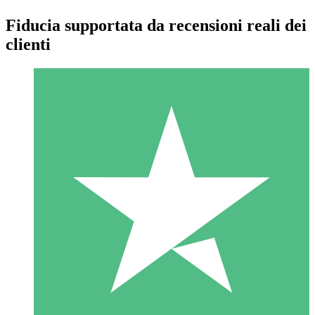
Fiducia supportata da recensioni reali dei
clienti
Pacchetti di Crediti Individuali
Paga a consumo con crediti di download. Nessun impegno
mensile richiesto.
1 Download
10
US$
00