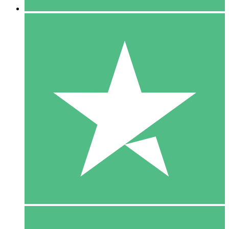
5 Download
15
US$
00
10 Download
20
US$
00