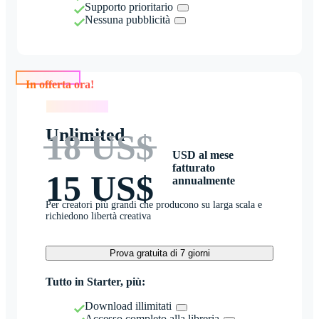
Supporto prioritario
Nessuna pubblicità
In offerta ora!
In offerta ora!
Unlimited
18 US$
USD al mese
fatturato
15 US$
annualmente
Per creatori più grandi che producono su larga scala e
richiedono libertà creativa
Prova gratuita di 7 giorni
Tutto in Starter, più:
Download illimitati
Accesso completo alla libreria