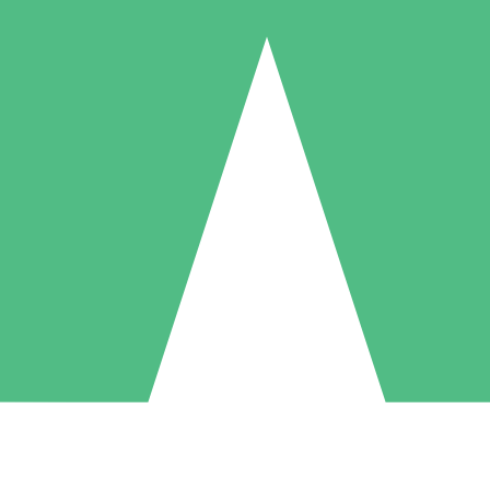
Pacchetti di Crediti Individuali
ga a consumo con crediti di download. Nessun impegno mensile richies
1 Download
5 Download
10 Download
10
15
20
US$
00
US$
00
US$
00