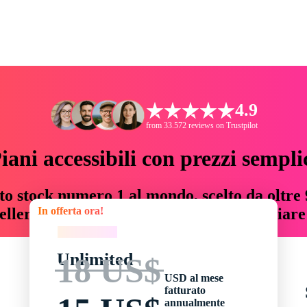
4.9
from 33.572 reviews on Trustpilot
iani accessibili con prezzi sempli
to stock numero 1 al mondo, scelto da oltre 9
In offerta ora!
teller risorse creative che fanno risparmiar
In offerta ora!
Unlimited
18 US$
USD al mese
fatturato
annualmente