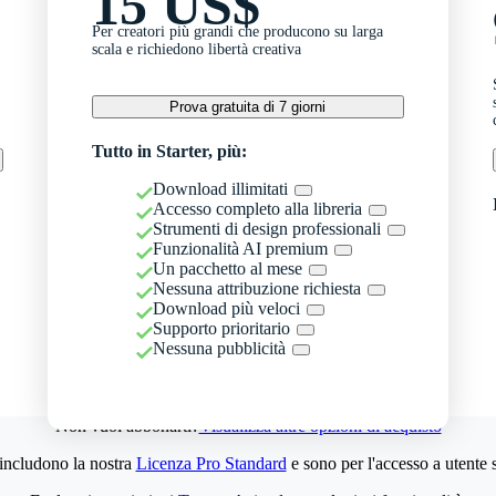
15 US$
Per creatori più grandi che producono su larga
scala e richiedono libertà creativa
Prova gratuita di 7 giorni
Tutto in Starter, più:
Download illimitati
Accesso completo alla libreria
Strumenti di design professionali
Funzionalità AI premium
Un pacchetto al mese
Nessuna attribuzione richiesta
Download più veloci
Supporto prioritario
Nessuna pubblicità
Non vuoi abbonarti?
Visualizza altre opzioni di acquisto
 includono la nostra
Licenza Pro Standard
e sono per l'accesso a utente 