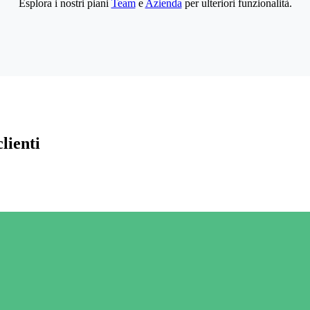
Esplora i nostri piani
Team
e
Azienda
per ulteriori funzionalità.
lienti