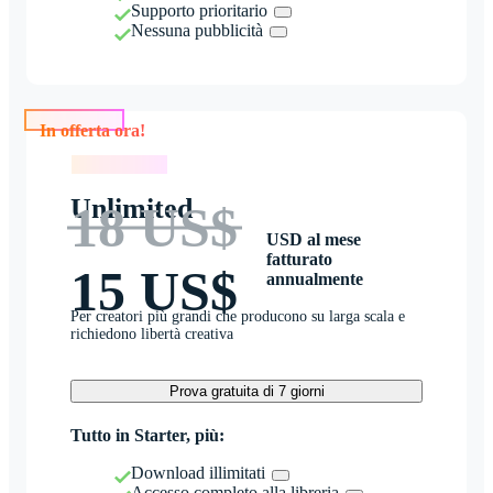
Supporto prioritario
Nessuna pubblicità
In offerta ora!
In offerta ora!
Unlimited
18 US$
USD al mese
fatturato
15 US$
annualmente
Per creatori più grandi che producono su larga scala e
richiedono libertà creativa
Prova gratuita di 7 giorni
Tutto in Starter, più:
Download illimitati
Accesso completo alla libreria