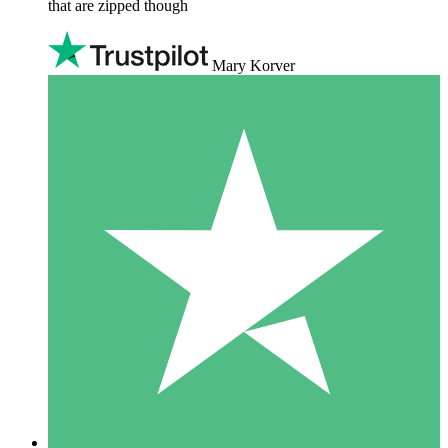
that are zipped though
Mary Korver