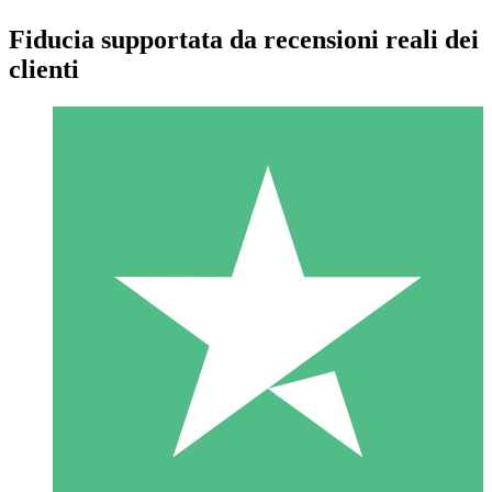
Fiducia supportata da recensioni reali dei
clienti
Pacchetti di Crediti Individuali
Paga a consumo con crediti di download. Nessun impegno
mensile richiesto.
1 Download
10
US$
00