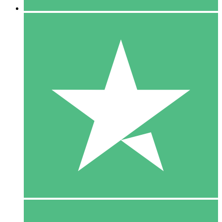
5 Download
15
US$
00
10 Download
20
US$
00