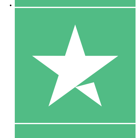
5 Download
15
US$
00
10 Download
20
US$
00