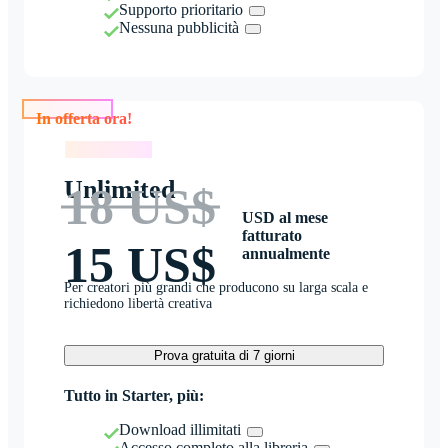
Supporto prioritario
Nessuna pubblicità
In offerta ora!
In offerta ora!
Unlimited
18 US$
USD al mese
fatturato
15 US$
annualmente
Per creatori più grandi che producono su larga scala e
richiedono libertà creativa
Prova gratuita di 7 giorni
Tutto in Starter, più:
Download illimitati
Accesso completo alla libreria