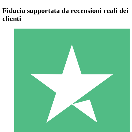
Fiducia supportata da recensioni reali dei
clienti
Pacchetti di Crediti Individuali
Paga a consumo con crediti di download. Nessun impegno
mensile richiesto.
1 Download
10
US$
00