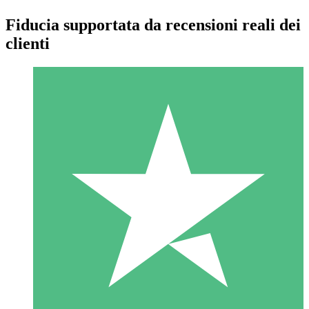
Fiducia supportata da recensioni reali dei
clienti
Pacchetti di Crediti Individuali
Paga a consumo con crediti di download. Nessun impegno
mensile richiesto.
1 Download
10
US$
00