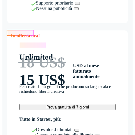
Supporto prioritario
Nessuna pubblicità
In offerta ora!
In offerta ora!
Unlimited
18 US$
USD al mese
fatturato
15 US$
annualmente
Per creatori più grandi che producono su larga scala e
richiedono libertà creativa
Prova gratuita di 7 giorni
Tutto in Starter, più:
Download illimitati
Accesso completo alla libreria