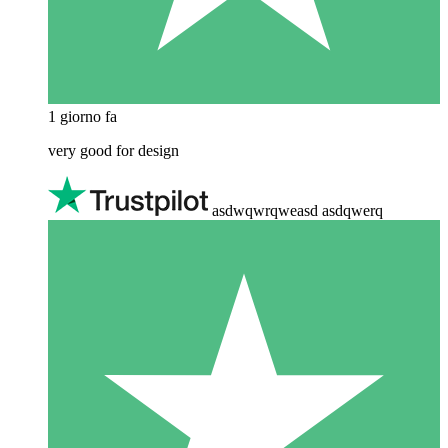
1 giorno fa
very good for design
asdwqwrqweasd asdqwerq