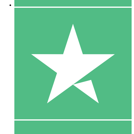
5 Download
15
US$
00
10 Download
20
US$
00