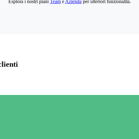
Esplora i nostri piani
Team
e
Azienda
per ulteriori funzionalità.
lienti