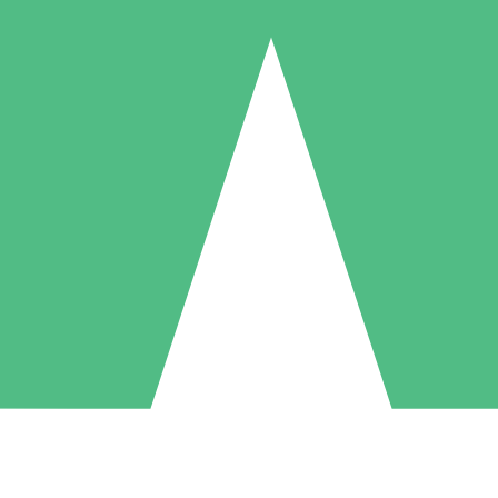
Pacchetti di Crediti Individuali
ga a consumo con crediti di download. Nessun impegno mensile richies
1 Download
5 Download
10 Download
10
15
20
US$
00
US$
00
US$
00