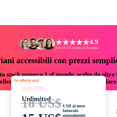
4.9
from 33.572 reviews on Trustpilot
iani accessibili con prezzi sempli
to stock numero 1 al mondo, scelto da oltre 9
In offerta ora!
teller risorse creative che fanno risparmiar
In offerta ora!
Unlimited
18 US$
USD al mese
fatturato
annualmente