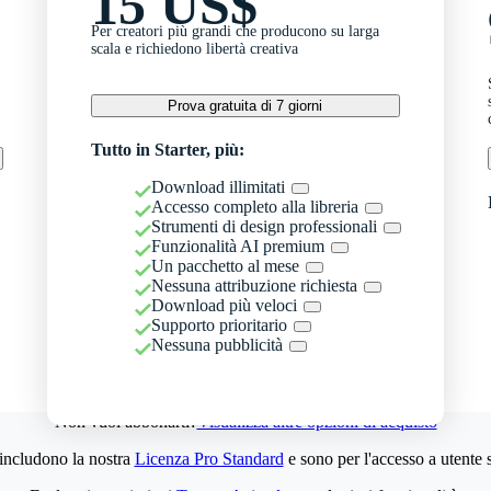
15 US$
Per creatori più grandi che producono su larga
scala e richiedono libertà creativa
Prova gratuita di 7 giorni
Tutto in Starter, più:
Download illimitati
Accesso completo alla libreria
Strumenti di design professionali
Funzionalità AI premium
Un pacchetto al mese
Nessuna attribuzione richiesta
Download più veloci
Supporto prioritario
Nessuna pubblicità
Non vuoi abbonarti?
Visualizza altre opzioni di acquisto
 includono la nostra
Licenza Pro Standard
e sono per l'accesso a utente 