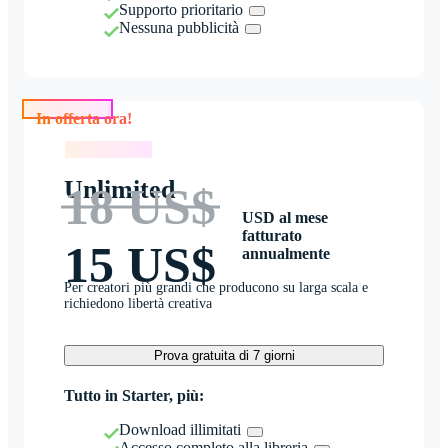
Supporto prioritario
Nessuna pubblicità
In offerta ora!
In offerta ora!
Unlimited
18 US$
USD al mese
fatturato
15 US$
annualmente
Per creatori più grandi che producono su larga scala e
richiedono libertà creativa
Prova gratuita di 7 giorni
Tutto in Starter, più:
Download illimitati
Accesso completo alla libreria