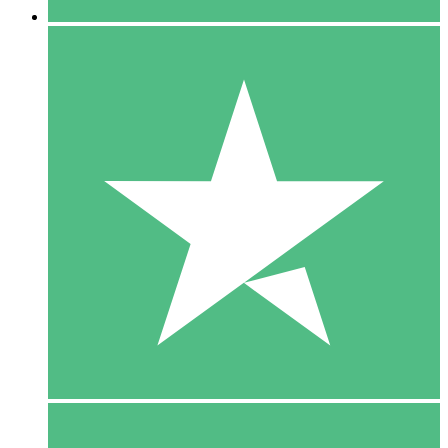
5 Download
15
US$
00
10 Download
20
US$
00