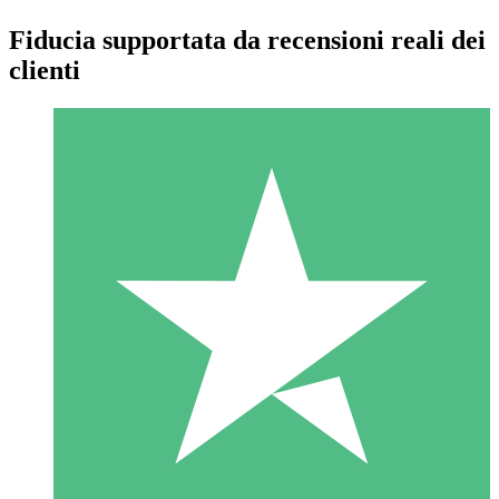
Fiducia supportata da recensioni reali dei
clienti
Pacchetti di Crediti Individuali
Paga a consumo con crediti di download. Nessun impegno
mensile richiesto.
1 Download
10
US$
00