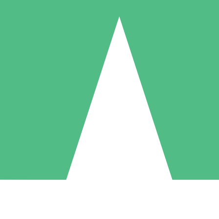
Pacchetti di Crediti Individuali
ga a consumo con crediti di download. Nessun impegno mensile richies
1 Download
5 Download
10 Download
10
15
20
US$
00
US$
00
US$
00