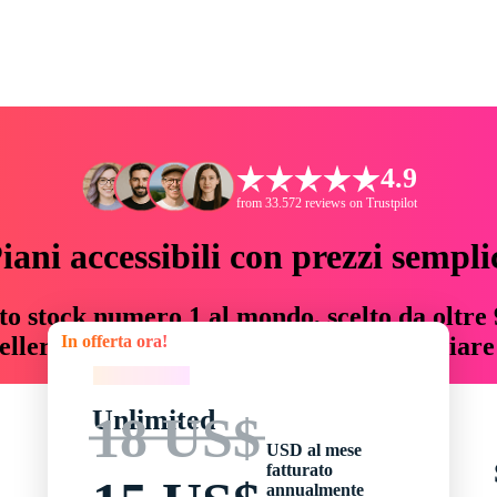
4.9
from 33.572 reviews on Trustpilot
iani accessibili con prezzi sempli
to stock numero 1 al mondo, scelto da oltre 9
In offerta ora!
teller risorse creative che fanno risparmiar
In offerta ora!
Unlimited
18 US$
USD al mese
fatturato
annualmente