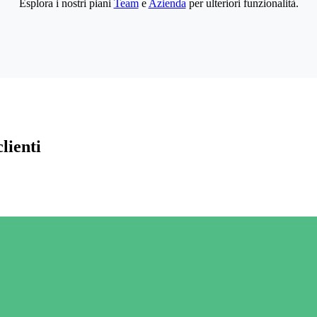
Esplora i nostri piani
Team
e
Azienda
per ulteriori funzionalità.
lienti