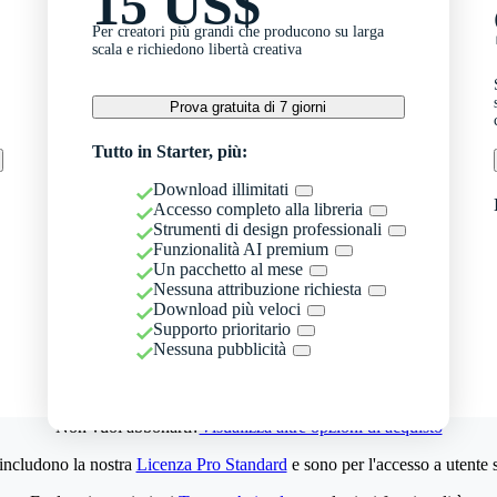
15 US$
Per creatori più grandi che producono su larga
scala e richiedono libertà creativa
Prova gratuita di 7 giorni
Tutto in Starter, più:
Download illimitati
Accesso completo alla libreria
Strumenti di design professionali
Funzionalità AI premium
Un pacchetto al mese
Nessuna attribuzione richiesta
Download più veloci
Supporto prioritario
Nessuna pubblicità
Non vuoi abbonarti?
Visualizza altre opzioni di acquisto
 includono la nostra
Licenza Pro Standard
e sono per l'accesso a utente 