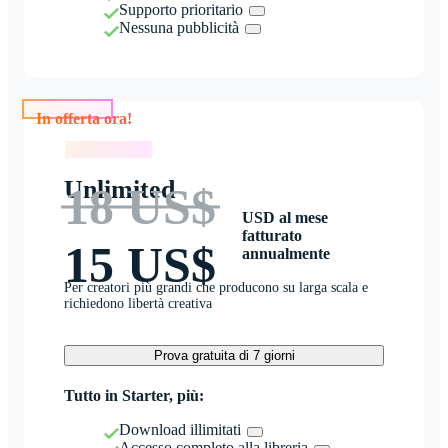
Supporto prioritario
Nessuna pubblicità
In offerta ora!
In offerta ora!
Unlimited
18 US$
USD al mese
fatturato
15 US$
annualmente
Per creatori più grandi che producono su larga scala e
richiedono libertà creativa
Prova gratuita di 7 giorni
Tutto in Starter, più:
Download illimitati
Accesso completo alla libreria