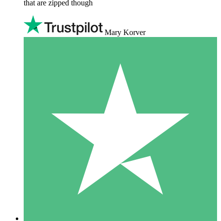
that are zipped though
Mary Korver