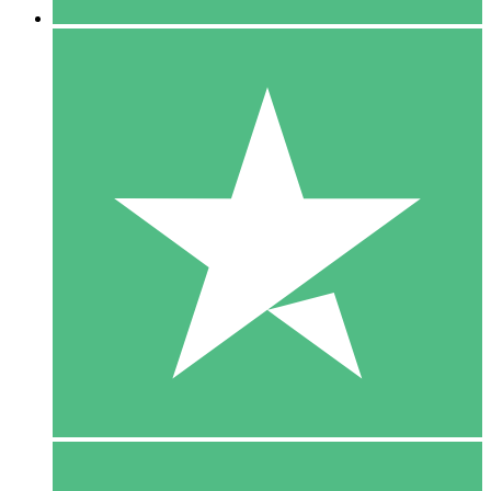
5 Download
15
US$
00
10 Download
20
US$
00