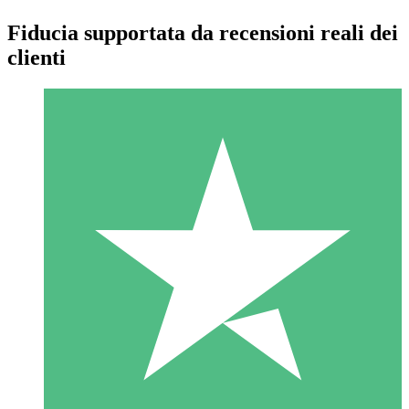
Fiducia supportata da recensioni reali dei
clienti
Pacchetti di Crediti Individuali
Paga a consumo con crediti di download. Nessun impegno
mensile richiesto.
1 Download
10
US$
00