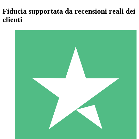
Fiducia supportata da recensioni reali dei
clienti
Pacchetti di Crediti Individuali
Paga a consumo con crediti di download. Nessun impegno
mensile richiesto.
1 Download
10
US$
00