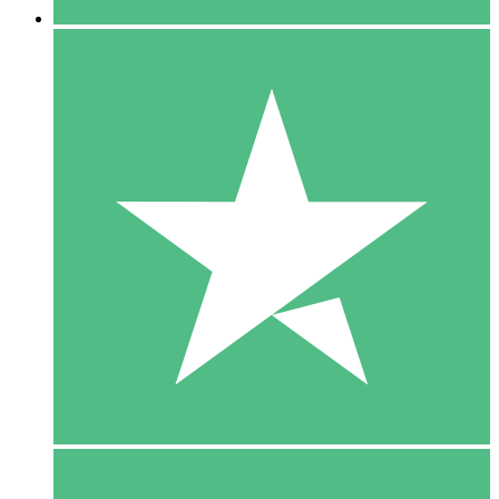
5 Download
15
US$
00
10 Download
20
US$
00