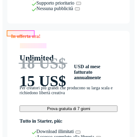
Supporto prioritario
Nessuna pubblicità
In offerta ora!
In offerta ora!
Unlimited
18 US$
USD al mese
fatturato
15 US$
annualmente
Per creatori più grandi che producono su larga scala e
richiedono libertà creativa
Prova gratuita di 7 giorni
Tutto in Starter, più:
Download illimitati
Accesso completo alla libreria