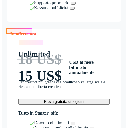
Supporto prioritario
Nessuna pubblicità
In offerta ora!
In offerta ora!
Unlimited
18 US$
USD al mese
fatturato
15 US$
annualmente
Per creatori più grandi che producono su larga scala e
richiedono libertà creativa
Prova gratuita di 7 giorni
Tutto in Starter, più:
Download illimitati
Accesso completo alla libreria