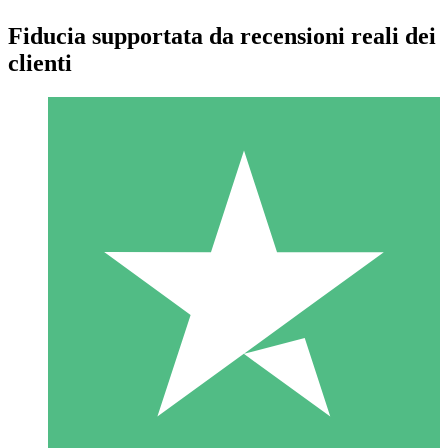
Fiducia supportata da recensioni reali dei
clienti
Pacchetti di Crediti Individuali
Paga a consumo con crediti di download. Nessun impegno
mensile richiesto.
1 Download
10
US$
00