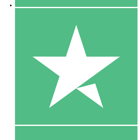
5 Download
15
US$
00
10 Download
20
US$
00