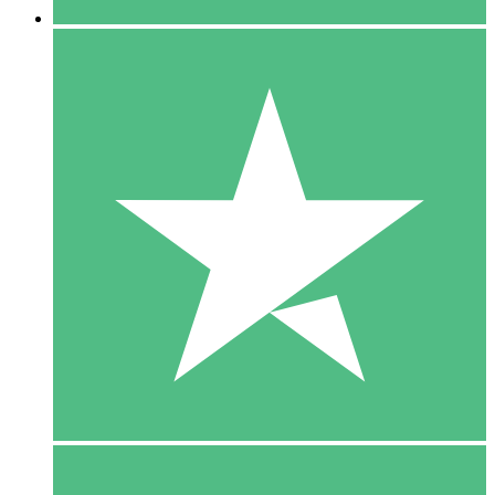
5 Download
15
US$
00
10 Download
20
US$
00