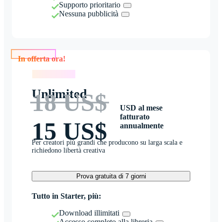
Supporto prioritario
Nessuna pubblicità
In offerta ora!
In offerta ora!
Unlimited
18 US$
USD al mese
fatturato
15 US$
annualmente
Per creatori più grandi che producono su larga scala e
richiedono libertà creativa
Prova gratuita di 7 giorni
Tutto in Starter, più:
Download illimitati
Accesso completo alla libreria