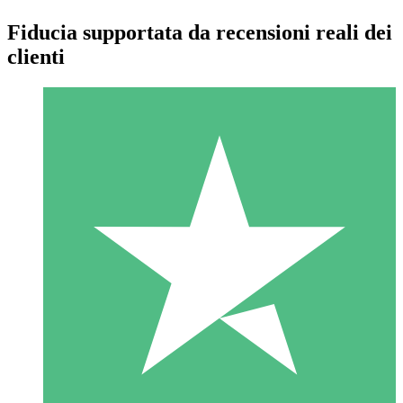
Fiducia supportata da recensioni reali dei
clienti
Pacchetti di Crediti Individuali
Paga a consumo con crediti di download. Nessun impegno
mensile richiesto.
1 Download
10
US$
00