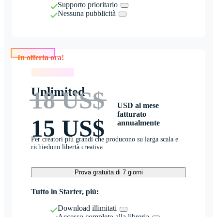
Supporto prioritario
Nessuna pubblicità
In offerta ora!
In offerta ora!
Unlimited
18 US$
USD al mese
fatturato
15 US$
annualmente
Per creatori più grandi che producono su larga scala e
richiedono libertà creativa
Prova gratuita di 7 giorni
Tutto in Starter, più:
Download illimitati
Accesso completo alla libreria