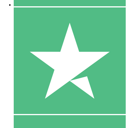
5 Download
15
US$
00
10 Download
20
US$
00