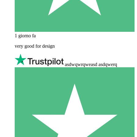
1 giorno fa
very good for design
asdwqwrqweasd asdqwerq