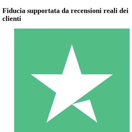
Fiducia supportata da recensioni reali dei
clienti
Pacchetti di Crediti Individuali
Paga a consumo con crediti di download. Nessun impegno
mensile richiesto.
1 Download
10
US$
00