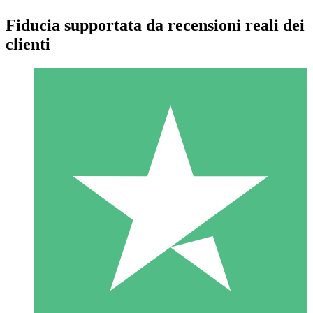
Fiducia supportata da recensioni reali dei
clienti
Pacchetti di Crediti Individuali
Paga a consumo con crediti di download. Nessun impegno
mensile richiesto.
1 Download
10
US$
00