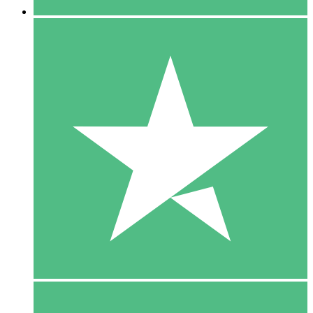
5 Download
15
US$
00
10 Download
20
US$
00