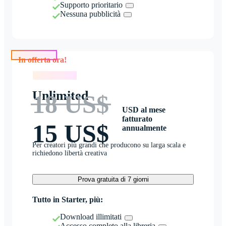
Supporto prioritario
Nessuna pubblicità
In offerta ora!
In offerta ora!
Unlimited
18 US$
USD al mese
fatturato
15 US$
annualmente
Per creatori più grandi che producono su larga scala e
richiedono libertà creativa
Prova gratuita di 7 giorni
Tutto in Starter, più:
Download illimitati
Accesso completo alla libreria