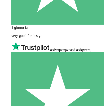
1 giorno fa
very good for design
asdwqwrqweasd asdqwerq