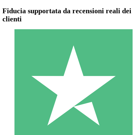
Fiducia supportata da recensioni reali dei
clienti
Pacchetti di Crediti Individuali
Paga a consumo con crediti di download. Nessun impegno
mensile richiesto.
1 Download
10
US$
00