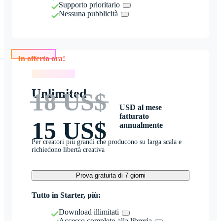
Supporto prioritario
Nessuna pubblicità
In offerta ora!
In offerta ora!
Unlimited
18 US$
USD al mese
fatturato
15 US$
annualmente
Per creatori più grandi che producono su larga scala e
richiedono libertà creativa
Prova gratuita di 7 giorni
Tutto in Starter, più:
Download illimitati
Accesso completo alla libreria