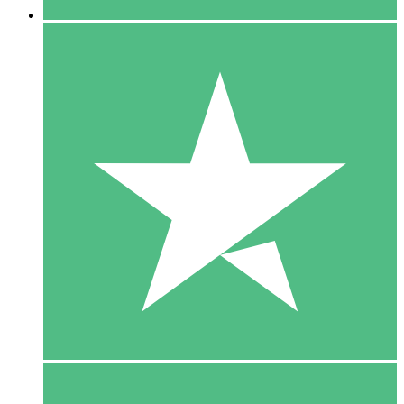
5 Download
15
US$
00
10 Download
20
US$
00