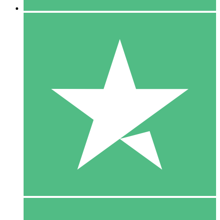
5 Download
15
US$
00
10 Download
20
US$
00