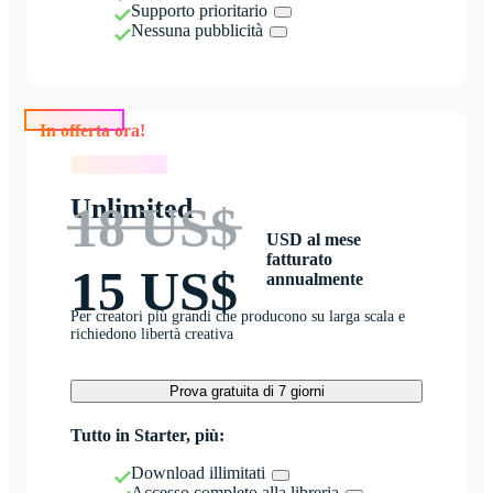
Supporto prioritario
Nessuna pubblicità
In offerta ora!
In offerta ora!
Unlimited
18 US$
USD al mese
fatturato
15 US$
annualmente
Per creatori più grandi che producono su larga scala e
richiedono libertà creativa
Prova gratuita di 7 giorni
Tutto in Starter, più:
Download illimitati
Accesso completo alla libreria