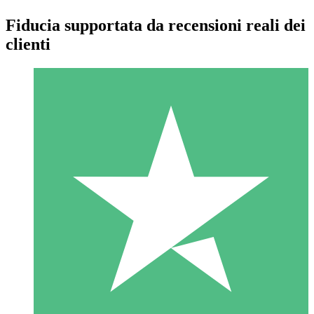
Fiducia supportata da recensioni reali dei
clienti
Pacchetti di Crediti Individuali
Paga a consumo con crediti di download. Nessun impegno
mensile richiesto.
1 Download
10
US$
00