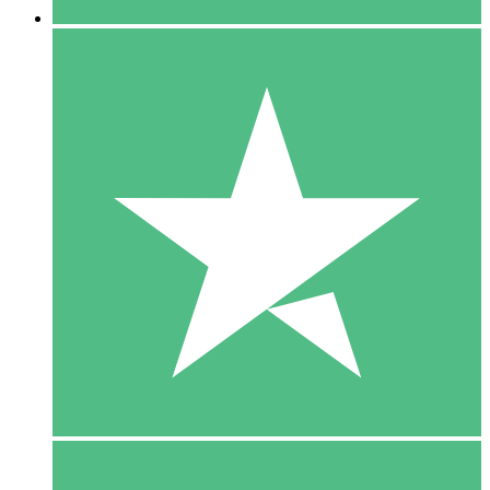
5 Download
15
US$
00
10 Download
20
US$
00