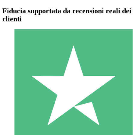
Fiducia supportata da recensioni reali dei
clienti
Pacchetti di Crediti Individuali
Paga a consumo con crediti di download. Nessun impegno
mensile richiesto.
1 Download
10
US$
00