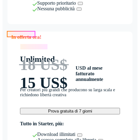
Supporto prioritario
Nessuna pubblicità
In offerta ora!
In offerta ora!
Unlimited
18 US$
USD al mese
fatturato
15 US$
annualmente
Per creatori più grandi che producono su larga scala e
richiedono libertà creativa
Prova gratuita di 7 giorni
Tutto in Starter, più:
Download illimitati
Accesso completo alla libreria